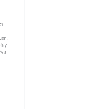
es
guen.
4% y
% al