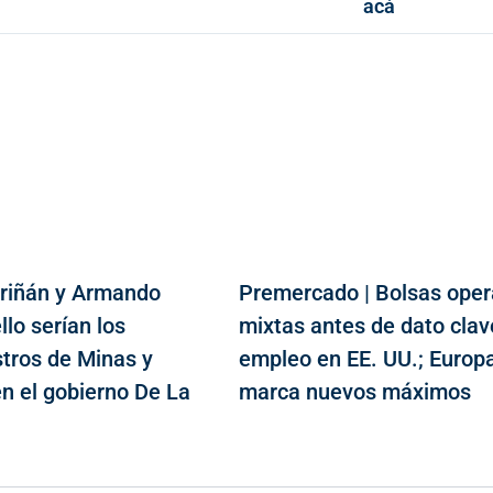
acá
riñán y Armando
Premercado | Bolsas ope
lo serían los
mixtas antes de dato clav
stros de Minas y
empleo en EE. UU.; Europ
en el gobierno De La
marca nuevos máximos