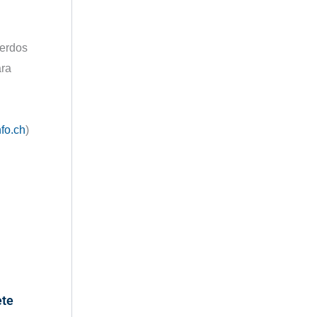
uerdos
ara
fo.ch
)
ete