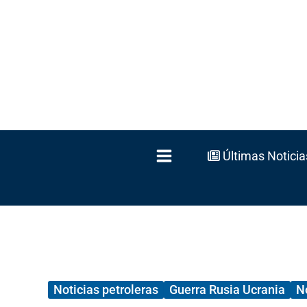
Ir
al
contenido
Últimas Noticia
Noticias petroleras
Guerra Rusia Ucrania
N