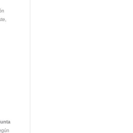
ón
te,
junta
según