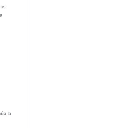
ros
 a
núa la