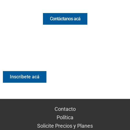
Comercial y pauta
Contáctanos acá
Valora Analitik Newsletter
Información estratégica para decisiones inteligentes.
Inscríbete gratis al newsletter diario de Valora Analitik
Inscríbete acá
Contacto
Política
Solicite Precios y Planes