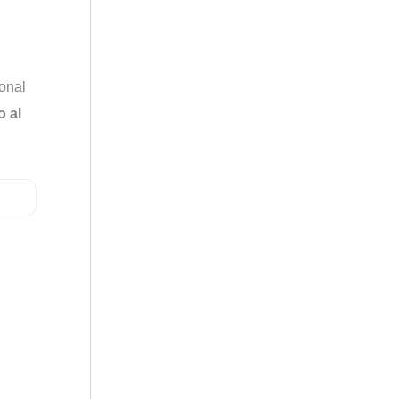
ional
o al