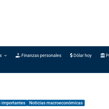
s
Finanzas personales
Dólar hoy
Po
 importantes
Noticias macroeconómicas