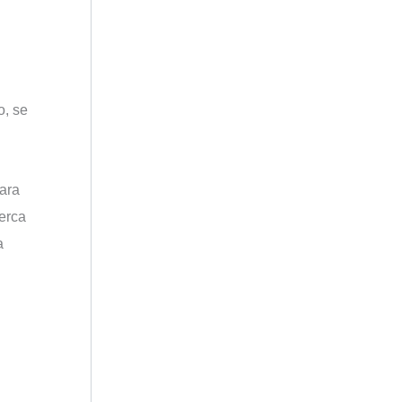
o, se
para
cerca
a