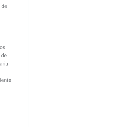
 de
los
 de
aria
lente