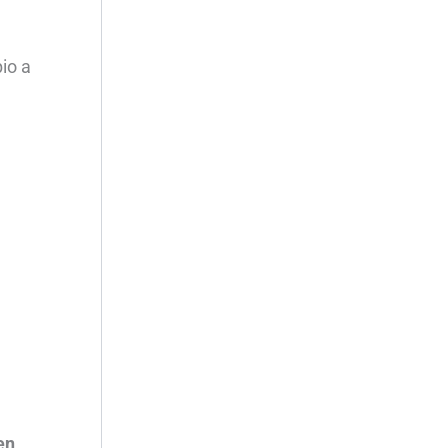
io a
en