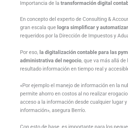
Importancia de la
transformación digital conta
En concepto del experto de Consulting & Account
gran escala que
logra simplificar y automatiza
requeridos por la Dirección de Impuestos y Ad
Por eso,
la digitalización contable para las py
administrativa del negocio
, que va más allá d
resultado información en tiempo real y accesibl
«Por ejemplo el manejo de información en la n
permite ahorro en costos al no realizar erogaci
acceso a la información desde cualquier lugar y 
información», asegura Berrío.
Con esto de base, es importante para los peq