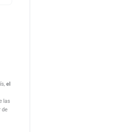
ís,
el
e las
r de