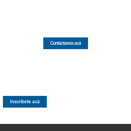
Email:
[email protected]
Comercial y pauta
Contáctanos acá
Valora Analitik Newsletter
Información estratégica para decisiones inteligentes.
Inscríbete gratis al newsletter diario de Valora Analitik
Inscríbete acá