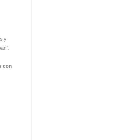
s y
ban”.
s con