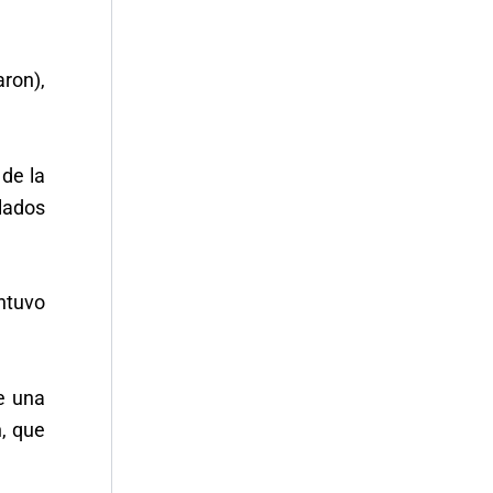
aron),
de la
ulados
antuvo
de una
, que