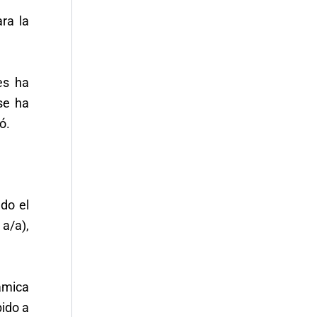
ra la
es ha
se ha
ó.
ndo el
a/a),
námica
bido a