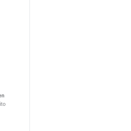
en
ito