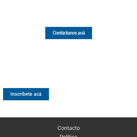
Comercial y pauta
Contáctanos acá
Valora Analitik Newsletter
Información estratégica para decisiones inteligentes.
Inscríbete gratis al newsletter diario de Valora Analitik
Inscríbete acá
Contacto
Política