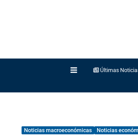
Ir
al
contenido
Últimas Noticia
Noticias macroeconómicas
Noticias económ