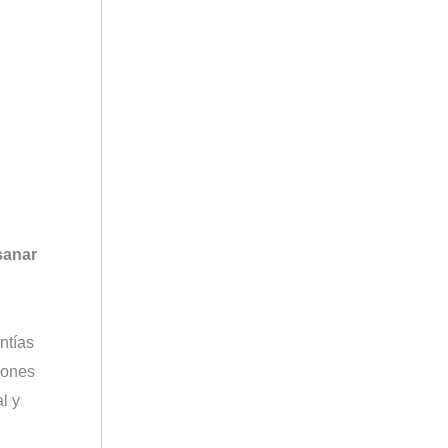
sanar
ntías
iones
l y