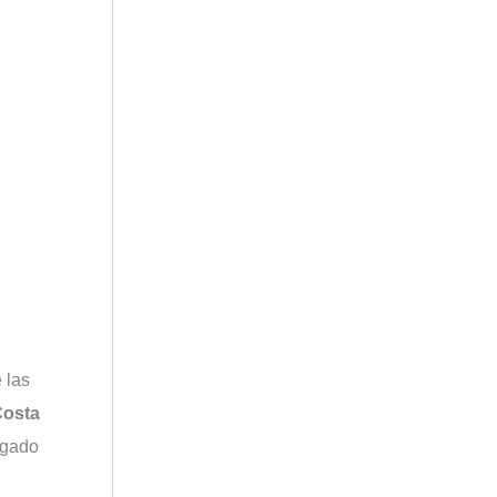
 las
Costa
rgado