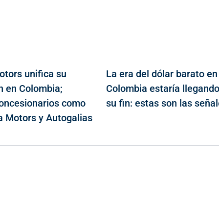
tors unifica su
La era del dólar barato en
n en Colombia;
Colombia estaría llegando
concesionarios como
su fin: estas son las seña
 Motors y Autogalias
Contacto
Cr 43A No. 5A - 113 Of. 2020 Edificio One Plaza - Medellín
(Antioquia) - Colombia