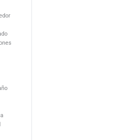
dedor
ado
iones
 año
na
l