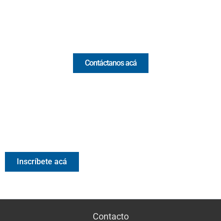
Email:
[email protected]
Comercial y pauta
Contáctanos acá
Valora Analitik Newsletter
Información estratégica para decisiones inteligentes.
Inscríbete gratis al newsletter diario de Valora Analitik
Inscríbete acá
Contacto