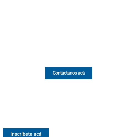
Cr 43A No. 5A - 113 Of. 2020 Edificio One Plaza - Medellín
(Antioquia) - Colombia
(+57) 321 330 7515
Email:
[email protected]
Comercial y pauta
Contáctanos acá
Valora Analitik Newsletter
Información estratégica para decisiones inteligentes.
Inscríbete gratis al newsletter diario de Valora Analitik
Inscríbete acá