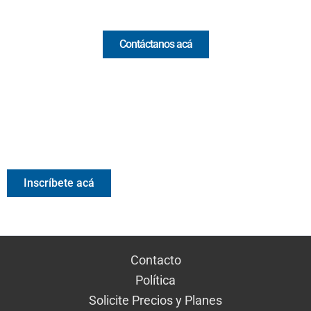
Comercial y pauta
Contáctanos acá
Valora Analitik Newsletter
Información estratégica para decisiones inteligentes.
Inscríbete gratis al newsletter diario de Valora Analitik
Inscríbete acá
Contacto
Política
Solicite Precios y Planes