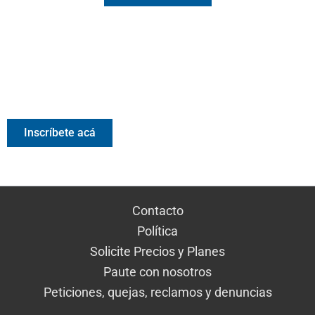
Valora Analitik Newsletter
Información estratégica para decisiones inteligentes.
Inscríbete gratis al newsletter diario de Valora Analitik
Inscríbete acá
Contacto
Política
Solicite Precios y Planes
Paute con nosotros
Peticiones, quejas, reclamos y denuncias