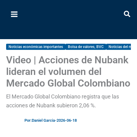
Ir
al
contenido
Noticias económicas importantes
Bolsa de valores, BVC
Noticias del merc
Video | Acciones de Nubank
lideran el volumen del
Mercado Global Colombiano
El Mercado Global Colombiano registra que las
acciones de Nubank subieron 2,06 %.
Por:
Daniel Garcia
-
2026-06-18