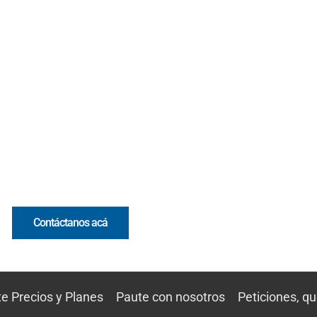
Contacto
Cr 43A No. 5A - 113 Of. 2020 Edificio One Plaza - Medellín
(Antioquia) - Colombia
(+57) 321 330 7515
Email:
[email protected]
Comercial y pauta
Contáctanos acá
ite Precios y Planes
Paute con nosotros
Peticiones, q