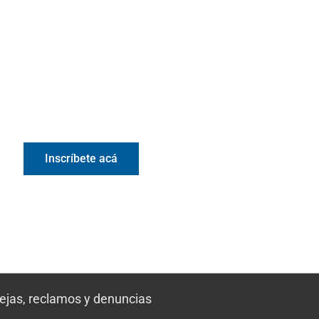
Valora Analitik Newsletter
Información estratégica para decisiones
inteligentes. Inscríbete gratis al newsletter diario de
Valora Analitik
Inscríbete acá
uejas, reclamos y denuncias