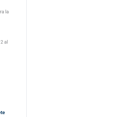
ra la
2 al
ete