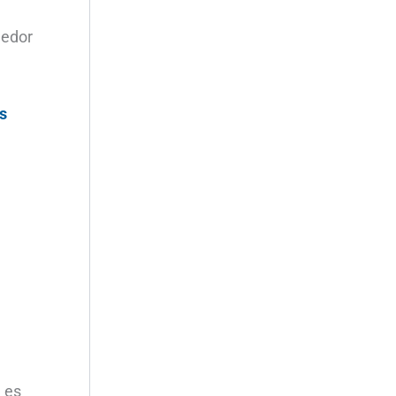
eedor
s
e es