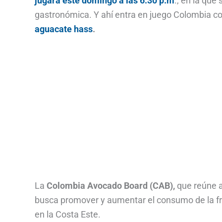
jugará este domingo a las 6:30 p.m
., en la que
gastronómica. Y ahí entra en juego Colombia c
aguacate hass
.
La
Colombia Avocado Board (CAB),
que reúne 
busca promover y aumentar el consumo de la fr
en la Costa Este.