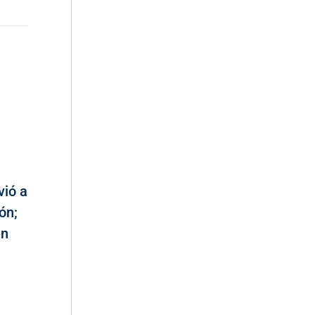
vió a
ón;
en