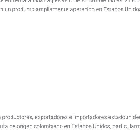
 se enfrentarán los Eagles vs Chiefs. También lo es la indu
on un producto ampliamente apetecido en Estados Unidos
a productores, exportadores e importadores estadounide
uta de origen colombiano en Estados Unidos, particular