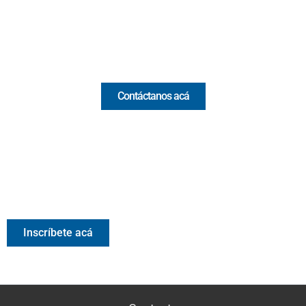
Email:
[email protected]
Comercial y pauta
Contáctanos acá
Valora Analitik Newsletter
Información estratégica para decisiones inteligentes.
Inscríbete gratis al newsletter diario de Valora Analitik
Inscríbete acá