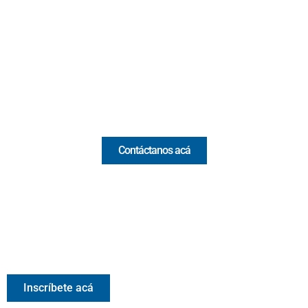
Cr 43A No. 5A - 113 Of. 2020 Edificio One Plaza - Medellín
(Antioquia) - Colombia
(+57) 321 330 7515
Email:
[email protected]
Comercial y pauta
Contáctanos acá
Valora Analitik Newsletter
Información estratégica para decisiones inteligentes.
Inscríbete gratis al newsletter diario de Valora Analitik
Inscríbete acá