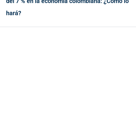
del 7 % en la economía colombiana: ¿Cómo lo
hará?
Contacto
Cr 43A No. 5A - 113 Of. 2020 Edificio One Plaza - Medellín