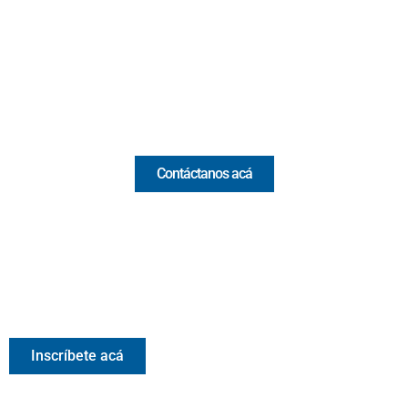
(Antioquia) - Colombia
(+57) 321 330 7515
Email:
[email protected]
Comercial y pauta
Contáctanos acá
Valora Analitik Newsletter
Información estratégica para decisiones inteligentes.
Inscríbete gratis al newsletter diario de Valora Analitik
Inscríbete acá