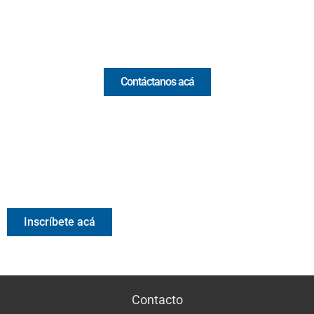
Email:
[email protected]
Comercial y pauta
Contáctanos acá
Valora Analitik Newsletter
Información estratégica para decisiones inteligentes.
Inscríbete gratis al newsletter diario de Valora Analitik
Inscríbete acá
Contacto