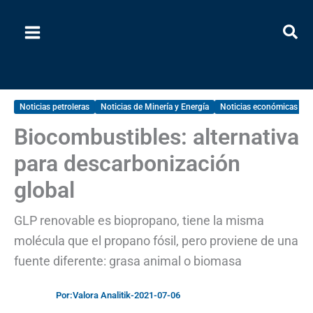
Ir
al
contenido
Noticias petroleras
Noticias de Minería y Energía
Noticias económicas imp
Biocombustibles: alternativa
para descarbonización
global
GLP renovable es biopropano, tiene la misma
molécula que el propano fósil, pero proviene de una
fuente diferente: grasa animal o biomasa
Por:
Valora Analitik
-
2021-07-06