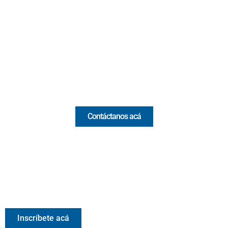
Cr 43A No. 5A - 113 Of. 2020 Edificio One Plaza - Medellín
(Antioquia) - Colombia
(+57) 321 330 7515
Email:
[email protected]
Comercial y pauta
Contáctanos acá
Valora Analitik Newsletter
Información estratégica para decisiones inteligentes.
Inscríbete gratis al newsletter diario de Valora Analitik
Inscríbete acá