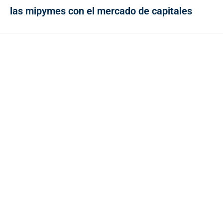
las mipymes con el mercado de capitales
Contacto
Cr 43A No. 5A - 113 Of. 2020 Edificio One Plaza - Medellín
(Antioquia) - Colombia