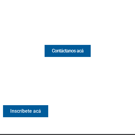
(+57) 321 330 7515
Email:
[email protected]
Comercial y pauta
Contáctanos acá
Valora Analitik Newsletter
Información estratégica para decisiones inteligentes.
Inscríbete gratis al newsletter diario de Valora Analitik
Inscríbete acá