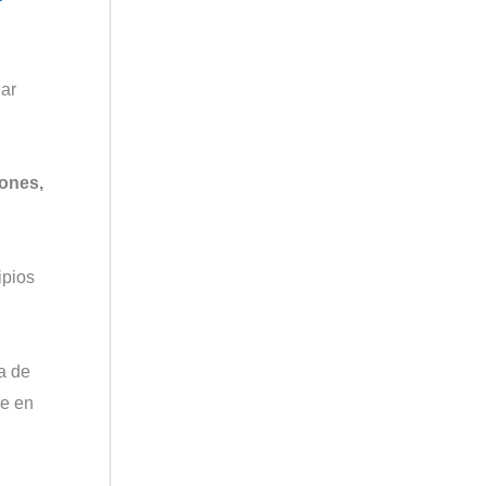
dar
iones,
ipios
a de
le en