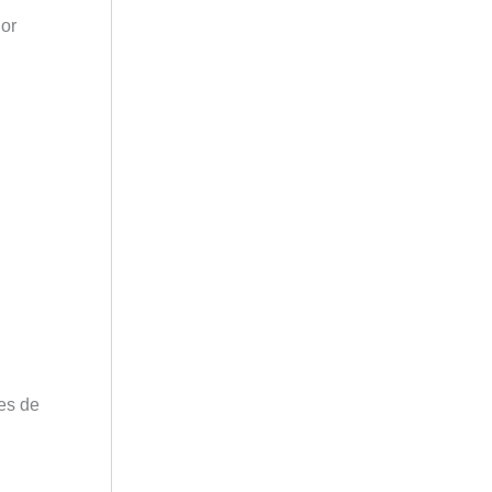
lor
es de