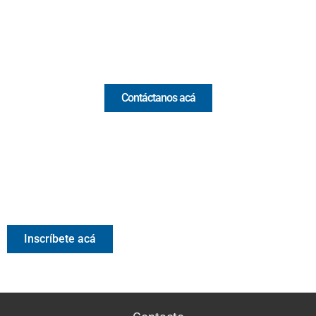
Email:
[email protected]
Comercial y pauta
Contáctanos acá
Valora Analitik Newsletter
Información estratégica para decisiones inteligentes.
Inscríbete gratis al newsletter diario de Valora Analitik
Inscríbete acá