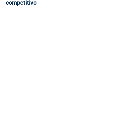
competitivo
Contacto
Cr 43A No. 5A - 113 Of. 2020 Edificio One Plaza - Medellín
(Antioquia) - Colombia