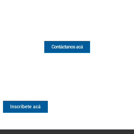
(+57) 321 330 7515
Email:
[email protected]
Comercial y pauta
Contáctanos acá
Valora Analitik Newsletter
Información estratégica para decisiones inteligentes.
Inscríbete gratis al newsletter diario de Valora Analitik
Inscríbete acá