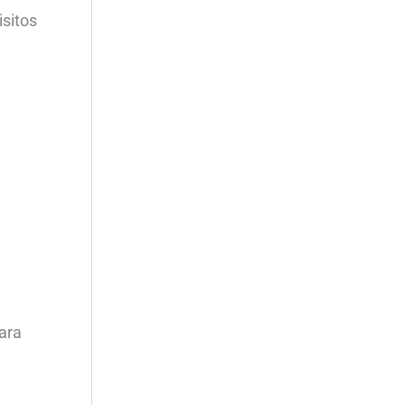
isitos
ara