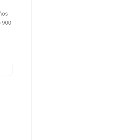
años
o 900