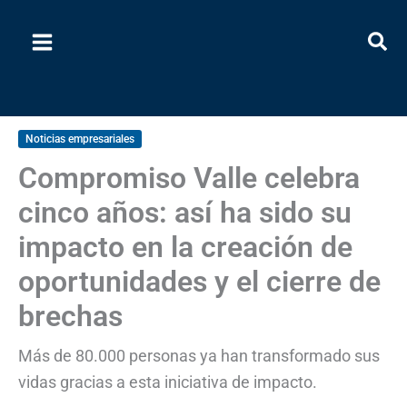
Ir
al
contenido
Noticias empresariales
Compromiso Valle celebra
cinco años: así ha sido su
impacto en la creación de
oportunidades y el cierre de
brechas
Más de 80.000 personas ya han transformado sus
vidas gracias a esta iniciativa de impacto.