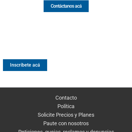
Contáctanos acá
Valora Analitik Newsletter
Información estratégica para decisiones inteligentes.
Inscríbete gratis al newsletter diario de Valora Analitik
Inscríbete acá
Contacto
Política
Solicite Precios y Planes
Paute con nosotros
Peticiones, quejas, reclamos y denuncias