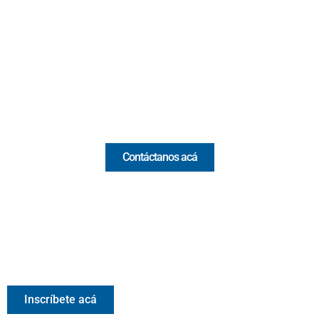
Cr 43A No. 5A - 113 Of. 2020 Edificio One Plaza - Medellín
(Antioquia) - Colombia
(+57) 321 330 7515
Email:
[email protected]
Comercial y pauta
Contáctanos acá
Valora Analitik Newsletter
Información estratégica para decisiones inteligentes.
Inscríbete gratis al newsletter diario de Valora Analitik
Inscríbete acá