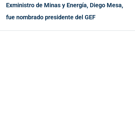
Exministro de Minas y Energía, Diego Mesa,
fue nombrado presidente del GEF
Contacto
Cr 43A No. 5A - 113 Of. 2020 Edificio One Plaza - Medellín