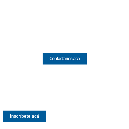
(Antioquia) - Colombia
(+57) 321 330 7515
Email:
[email protected]
Comercial y pauta
Contáctanos acá
Valora Analitik Newsletter
Información estratégica para decisiones inteligentes.
Inscríbete gratis al newsletter diario de Valora Analitik
Inscríbete acá