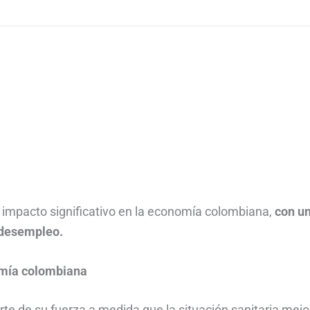
 impacto significativo en la economía colombiana,
con u
 desempleo.
omía colombiana
e de su fuerza a medida que la situación sanitaria mejo