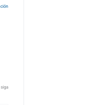
ación
 siga