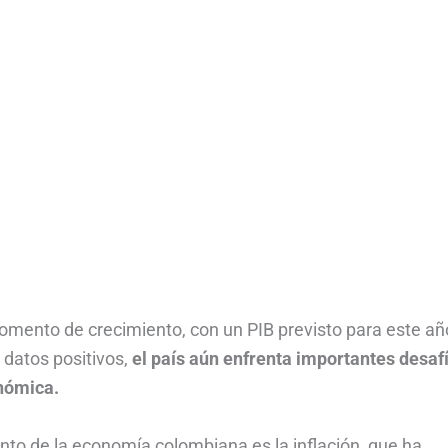
mento de crecimiento, con un PIB previsto para este añ
 datos positivos,
el país aún enfrenta importantes desaf
nómica.
nto de la economía colombiana es la inflación, que ha