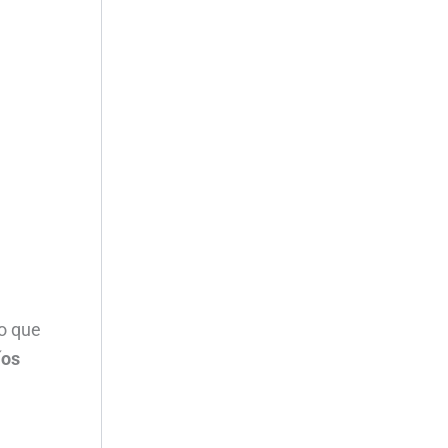
o que
íos