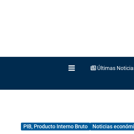
Ir
al
contenido
Últimas Noticia
PIB, Producto Interno Bruto
Noticias económ