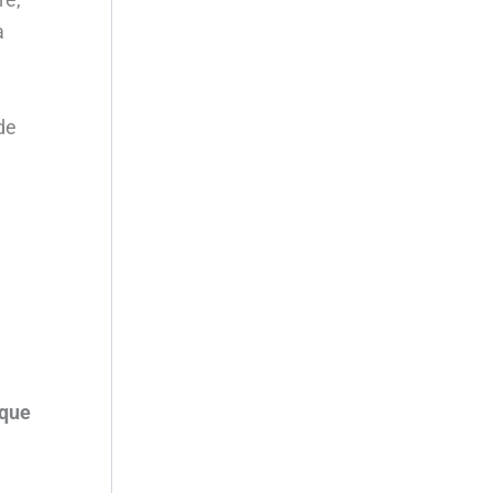
a
de
 que