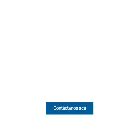
Contacto
Cr 43A No. 5A - 113 Of. 2020 Edificio One Plaza - Medellín
(Antioquia) - Colombia
(+57) 321 330 7515
Email:
[email protected]
Comercial y pauta
Contáctanos acá
Valora Analitik Newsletter