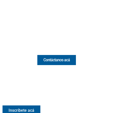
Cr 43A No. 5A - 113 Of. 2020 Edificio One Plaza - Medellín
(Antioquia) - Colombia
(+57) 321 330 7515
Email:
[email protected]
Comercial y pauta
Contáctanos acá
Valora Analitik Newsletter
Información estratégica para decisiones inteligentes.
Inscríbete gratis al newsletter diario de Valora Analitik
Inscríbete acá