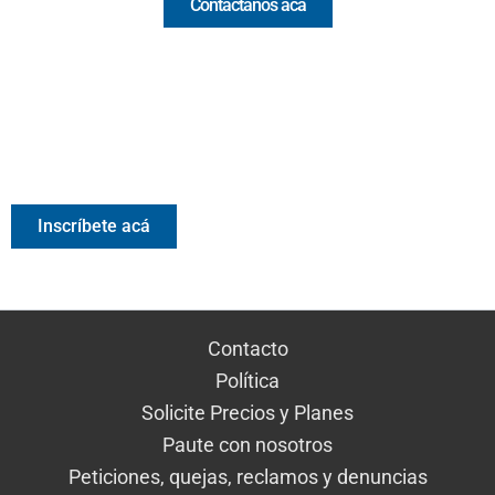
Contáctanos acá
Valora Analitik Newsletter
Información estratégica para decisiones inteligentes.
Inscríbete gratis al newsletter diario de Valora Analitik
Inscríbete acá
Contacto
Política
Solicite Precios y Planes
Paute con nosotros
Peticiones, quejas, reclamos y denuncias