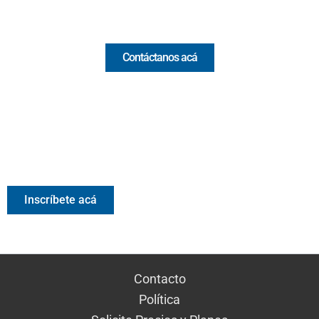
Comercial y pauta
Contáctanos acá
Valora Analitik Newsletter
Información estratégica para decisiones inteligentes.
Inscríbete gratis al newsletter diario de Valora Analitik
Inscríbete acá
Contacto
Política