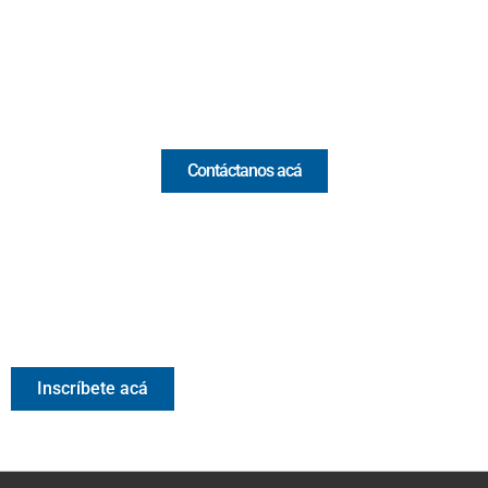
(+57) 321 330 7515
Email:
[email protected]
Comercial y pauta
Contáctanos acá
Valora Analitik Newsletter
Información estratégica para decisiones inteligentes.
Inscríbete gratis al newsletter diario de Valora Analitik
Inscríbete acá