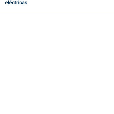
eléctricas
Contacto
Cr 43A No. 5A - 113 Of. 2020 Edificio One Plaza - Medellín
(Antioquia) - Colombia