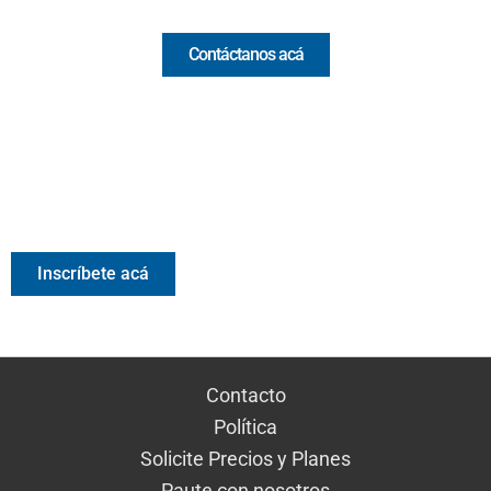
Contáctanos acá
Valora Analitik Newsletter
Información estratégica para decisiones inteligentes.
Inscríbete gratis al newsletter diario de Valora Analitik
Inscríbete acá
Contacto
Política
Solicite Precios y Planes
Paute con nosotros