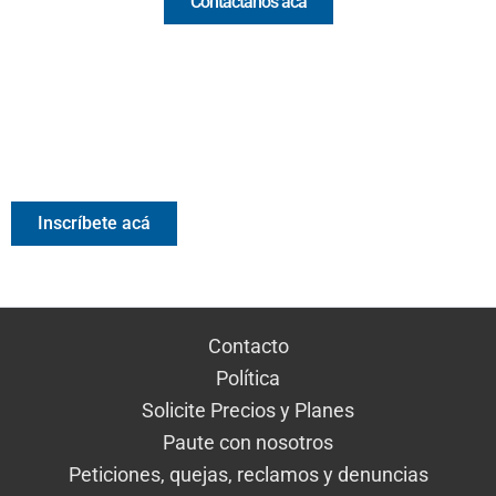
Contáctanos acá
Valora Analitik Newsletter
Información estratégica para decisiones inteligentes.
Inscríbete gratis al newsletter diario de Valora Analitik
Inscríbete acá
Contacto
Política
Solicite Precios y Planes
Paute con nosotros
Peticiones, quejas, reclamos y denuncias