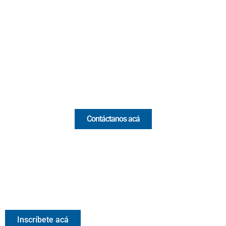
Cr 43A No. 5A - 113 Of. 2020 Edificio One Plaza - Medellín
(Antioquia) - Colombia
(+57) 321 330 7515
Email:
[email protected]
Comercial y pauta
Contáctanos acá
Valora Analitik Newsletter
Información estratégica para decisiones inteligentes.
Inscríbete gratis al newsletter diario de Valora Analitik
Inscríbete acá