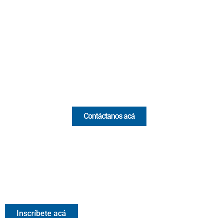
Cr 43A No. 5A - 113 Of. 2020 Edificio One Plaza - Medellín
(Antioquia) - Colombia
(+57) 321 330 7515
Email:
[email protected]
Comercial y pauta
Contáctanos acá
Valora Analitik Newsletter
Información estratégica para decisiones inteligentes.
Inscríbete gratis al newsletter diario de Valora Analitik
Inscríbete acá