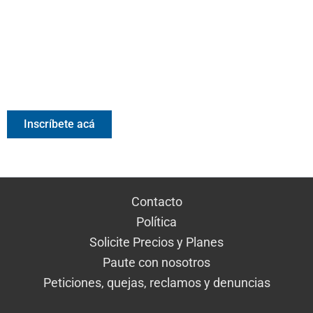
Valora Analitik Newsletter
Información estratégica para decisiones inteligentes.
Inscríbete gratis al newsletter diario de Valora Analitik
Inscríbete acá
Contacto
Política
Solicite Precios y Planes
Paute con nosotros
Peticiones, quejas, reclamos y denuncias