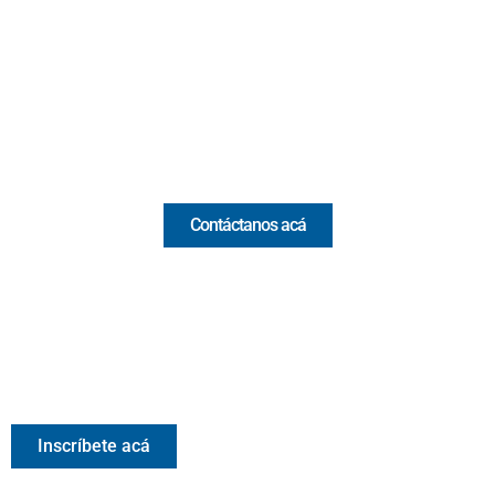
(Antioquia) - Colombia
(+57) 321 330 7515
Email:
[email protected]
Comercial y pauta
Contáctanos acá
Valora Analitik Newsletter
Información estratégica para decisiones inteligentes.
Inscríbete gratis al newsletter diario de Valora Analitik
Inscríbete acá