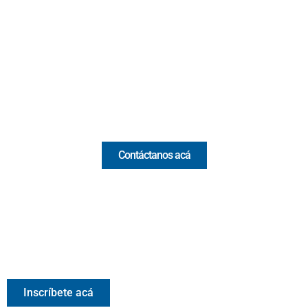
Cr 43A No. 5A - 113 Of. 2020 Edificio One Plaza - Medellín
(Antioquia) - Colombia
(+57) 321 330 7515
Email:
[email protected]
Comercial y pauta
Contáctanos acá
Valora Analitik Newsletter
Información estratégica para decisiones inteligentes.
Inscríbete gratis al newsletter diario de Valora Analitik
Inscríbete acá