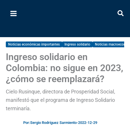
Ir
al
contenido
Noticias económicas importantes
Ingreso solidario
Noticias macroeconóm
Ingreso solidario en
Colombia: no sigue en 2023,
¿cómo se reemplazará?
Cielo Rusinque, directora de Prosperidad Social,
manifestó que el programa de Ingreso Solidario
terminaría.
Por:
Sergio Rodríguez Sarmiento
-
2022-12-29