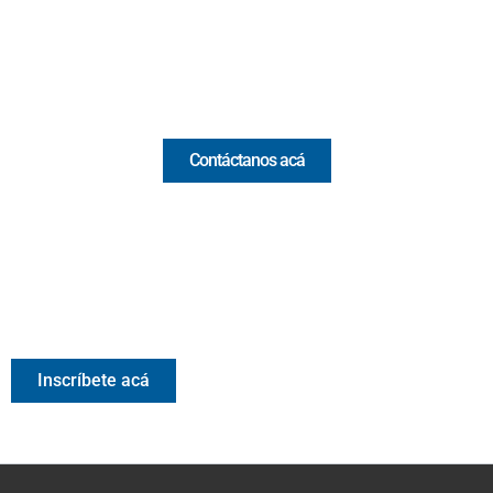
Email:
[email protected]
Comercial y pauta
Contáctanos acá
Valora Analitik Newsletter
Información estratégica para decisiones inteligentes.
Inscríbete gratis al newsletter diario de Valora Analitik
Inscríbete acá