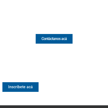
(+57) 321 330 7515
Email:
[email protected]
Comercial y pauta
Contáctanos acá
Valora Analitik Newsletter
Información estratégica para decisiones inteligentes.
Inscríbete gratis al newsletter diario de Valora Analitik
Inscríbete acá