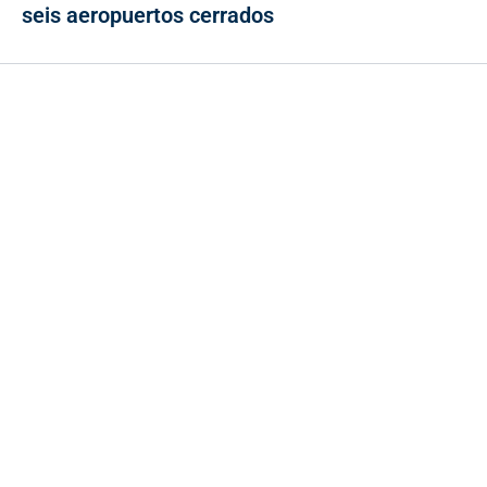
seis aeropuertos cerrados
Contacto
Cr 43A No. 5A - 113 Of. 2020 Edificio One Plaza - Medellín
(Antioquia) - Colombia