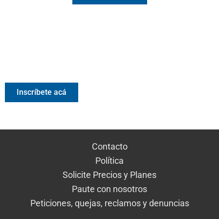
Valora Analitik Newsletter
Información estratégica para decisiones inteligentes.
Inscríbete gratis al newsletter diario de Valora Analitik
Inscríbete acá
Contacto
Política
Solicite Precios y Planes
Paute con nosotros
Peticiones, quejas, reclamos y denuncias